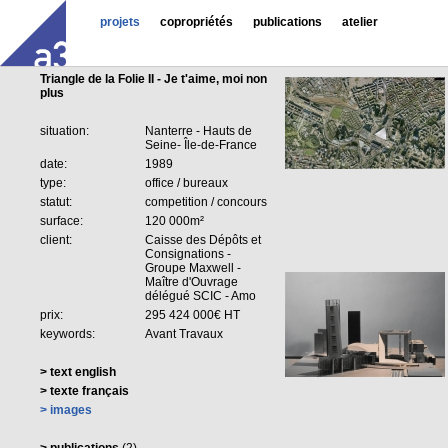
projets
copropriétés
publications
atelier
Triangle de la Folie II - Je t'aime, moi non
plus
situation:
Nanterre - Hauts de
Seine- Île-de-France
date:
1989
type:
office / bureaux
statut:
competition / concours
surface:
120 000m²
client:
Caisse des Dépôts et
Consignations -
Groupe Maxwell -
Maître d'Ouvrage
délégué SCIC - Amo
prix:
295 424 000€ HT
keywords:
Avant Travaux
> text english
> texte français
> images