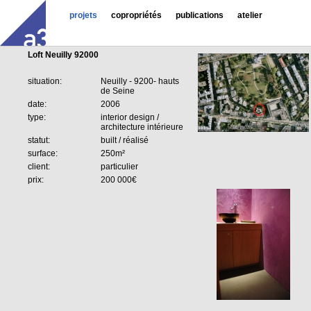
projets
copropriétés
publications
atelier
Loft Neuilly 92000
situation:
Neuilly - 9200- hauts
de Seine
date:
2006
type:
interior design /
architecture intérieure
statut:
built / réalisé
surface:
250m²
client:
particulier
prix:
200 000€